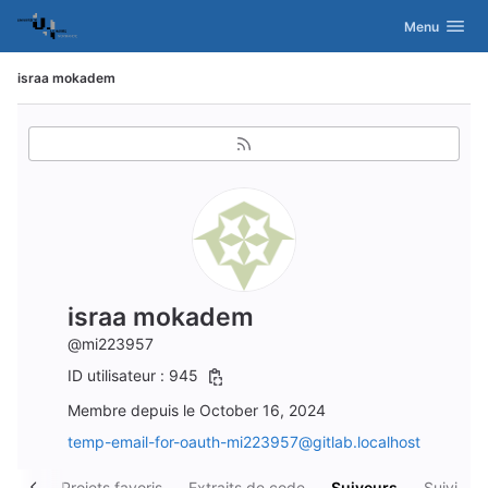
GitLab
Activer/désac
Menu
Skip to content
israa mokadem
israa mokadem
@mi223957
ID utilisateur : 945
Membre depuis le October 16, 2024
temp-email-for-oauth-mi223957@gitlab.localhost
nnels
Projets favoris
Extraits de code
Suiveurs
Suivi