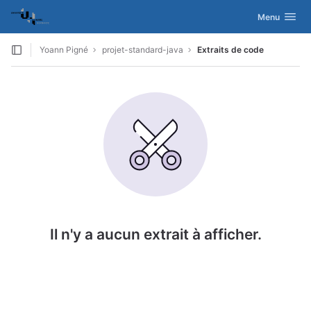
GitLab
Activer/désac
Menu
Skip to content
Yoann Pigné
projet-standard-java
Extraits de code
Il n'y a aucun extrait à afficher.