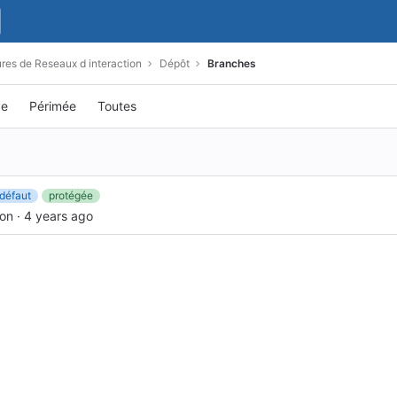
res de Reseaux d interaction
Dépôt
Branches
ve
Périmée
Toutes
défaut
protégée
ion
·
4 years ago