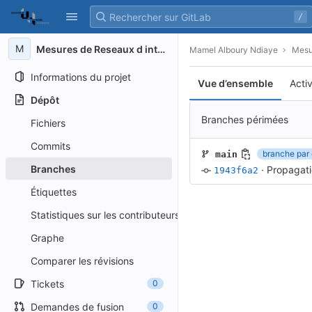
GitLab
/
Skip to content
M
Mesures de Reseaux d interaction
Mamel Alboury Ndiaye
Mesu
Informations du projet
Vue d’ensemble
Acti
Dépôt
Branches périmées
Fichiers
Commits
branche par 
main
Branches
·
Propagat
1943f6a2
Étiquettes
Statistiques sur les contributeurs
Graphe
Comparer les révisions
Tickets
0
Demandes de fusion
0