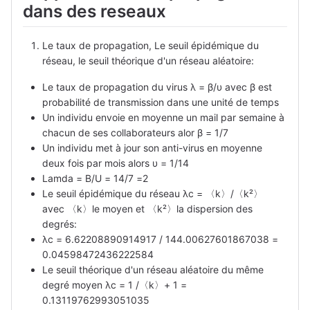
dans des reseaux
Le taux de propagation, Le seuil épidémique du
réseau, le seuil théorique d'un réseau aléatoire:
Le taux de propagation du virus λ = β/υ avec β est
probabilité de transmission dans une unité de temps
Un individu envoie en moyenne un mail par semaine à
chacun de ses collaborateurs alor β = 1/7
Un individu met à jour son anti-virus en moyenne
deux fois par mois alors υ = 1/14
Lamda = B/U = 14/7 =2
Le seuil épidémique du réseau λc = 〈k〉/〈k²〉
avec 〈k〉le moyen et 〈k²〉la dispersion des
degrés:
λc = 6.62208890914917 / 144.00627601867038 =
0.04598472436222584
Le seuil théorique d'un réseau aléatoire du même
degré moyen λc = 1 /〈k〉+ 1 =
0.13119762993051035