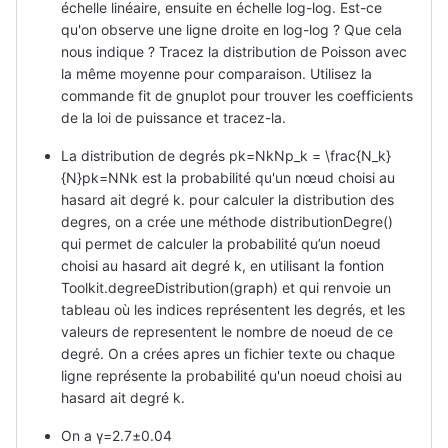
échelle linéaire, ensuite en échelle log-log. Est-ce
qu'on observe une ligne droite en log-log ? Que cela
nous indique ? Tracez la distribution de Poisson avec
la même moyenne pour comparaison. Utilisez la
commande fit de gnuplot pour trouver les coefficients
de la loi de puissance et tracez-la.
La distribution de degrés pk=NkNp_k = \frac{N_k}
{N}pk​=NNk​​ est la probabilité qu'un nœud choisi au
hasard ait degré k. pour calculer la distribution des
degres, on a crée une méthode distributionDegre()
qui permet de calculer la probabilité qu’un noeud
choisi au hasard ait degré k, en utilisant la fontion
Toolkit.degreeDistribution(graph) et qui renvoie un
tableau où les indices représentent les degrés, et les
valeurs de representent le nombre de noeud de ce
degré. On a crées apres un fichier texte ou chaque
ligne représente la probabilité qu'un noeud choisi au
hasard ait degré k.
On a γ=2.7±0.04