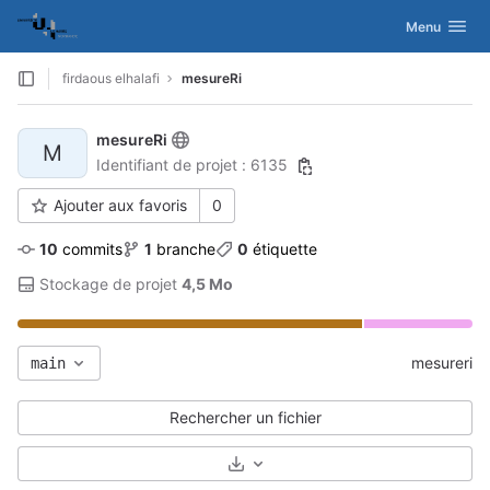
GitLab
Activer/désac
Menu
Skip to content
firdaous elhalafi
mesureRi
mesureRi
M
Identifiant de projet : 6135
Ajouter aux favoris
0
10
 commits
1
 branche
0
 étiquette
Stockage de projet 
4,5 Mo
mesureri
main
Rechercher un fichier
Sélectionnez le format de l’archiv