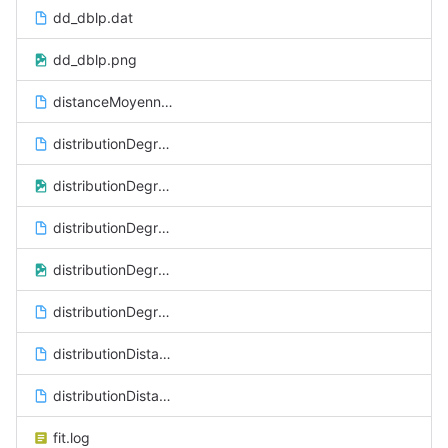
dd_dblp.dat
dd_dblp.png
distanceMoyenne.dat
distributionDegre.dat
distributionDegresEchLineair.png
distributionDegresEchLog.gnu
distributionDegresEchLog.png
distributionDegresEchlineair.gnu
distributionDistances.dat
distributionDistances.gnu
fit.log