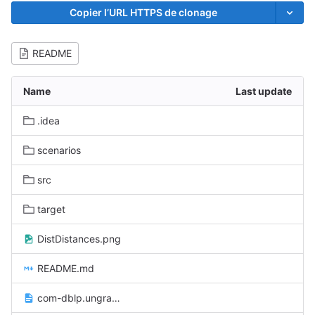
Copier l’URL HTTPS de clonage
README
Name
Last update
.idea
scenarios
src
target
DistDistances.png
README.md
com-dblp.ungraph.txt