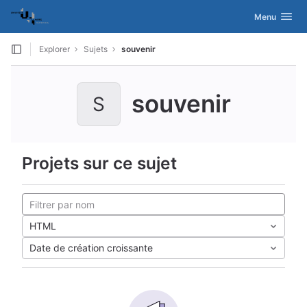
GitLab
Activer/désac
Menu
Skip to content
Explorer
Sujets
souvenir
souvenir
S
Projets sur ce sujet
HTML
Date de création croissante