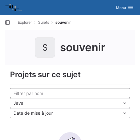
GitLab
Activer/désac
Menu
Skip to content
Explorer
Sujets
souvenir
souvenir
S
Projets sur ce sujet
Java
Date de mise à jour