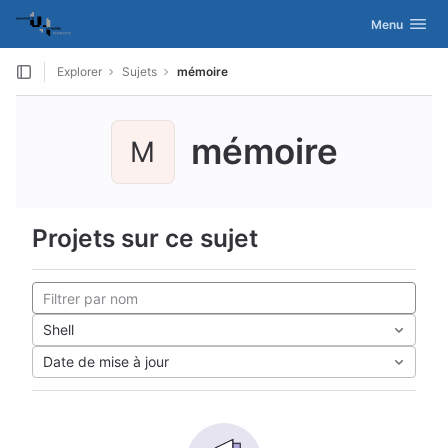
GitLab
Activer/désac
Menu
Skip to content
Explorer
Sujets
mémoire
mémoire
M
Projets sur ce sujet
Shell
Date de mise à jour