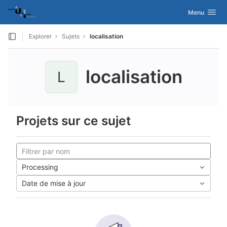
GitLab
Activer/désac
Menu
Skip to content
Explorer
Sujets
localisation
localisation
L
Projets sur ce sujet
Processing
Date de mise à jour