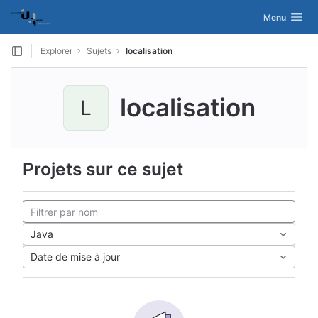
GitLab
Activer/désac
Menu
Skip to content
Explorer
Sujets
localisation
localisation
L
Projets sur ce sujet
Java
Date de mise à jour