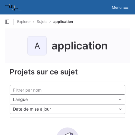
GitLab
Activer/désac
Menu
Skip to content
Explorer
Sujets
application
application
A
Projets sur ce sujet
Langue
Date de mise à jour