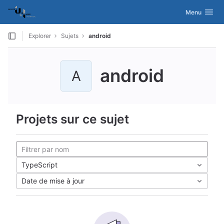
GitLab
Activer/désac
Menu
Skip to content
Explorer
Sujets
android
android
A
Projets sur ce sujet
TypeScript
Date de mise à jour