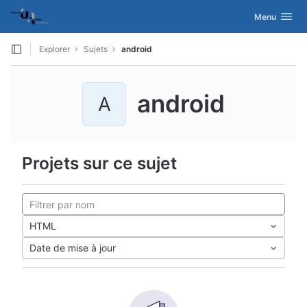
GitLab
Activer/désac
Menu
Skip to content
Explorer
Sujets
android
android
A
Projets sur ce sujet
HTML
Date de mise à jour