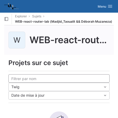
GitLab
Activer/désac
Menu
Skip to content
Explorer
Sujets
WEB-react-router-lab (Madjid_Taoualit && Déborah Muzaneza)
WEB-react-router-lab (Madjid_Taoualit && Débora...
W
Projets sur ce sujet
Twig
Date de mise à jour