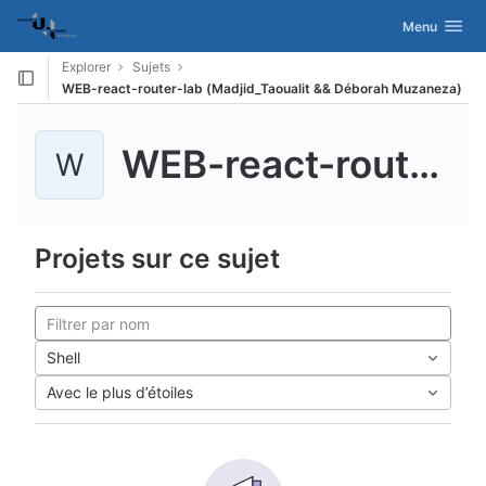
GitLab
Activer/désac
Menu
Skip to content
Explorer
Sujets
WEB-react-router-lab (Madjid_Taoualit && Déborah Muzaneza)
WEB-react-router-lab (Madjid_Taoualit && Débora...
W
Projets sur ce sujet
Shell
Avec le plus d’étoiles