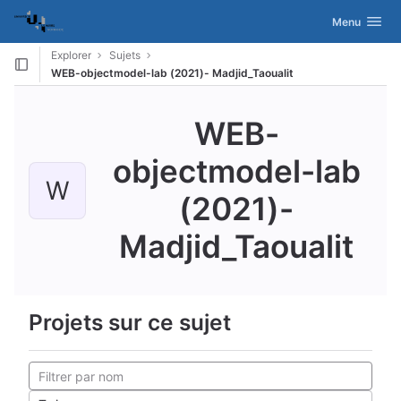
GitLab
Activer/désac
Menu
Skip to content
Explorer
Sujets
WEB-objectmodel-lab (2021)- Madjid_Taoualit
WEB-
objectmodel-lab
W
(2021)-
Madjid_Taoualit
Projets sur ce sujet