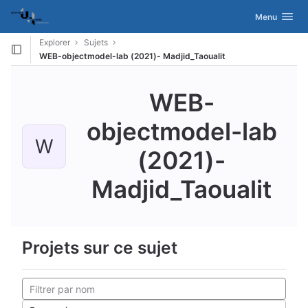
GitLab
Activer/désac
Menu
Skip to content
Explorer
Sujets
WEB-objectmodel-lab (2021)- Madjid_Taoualit
WEB-
objectmodel-lab
W
(2021)-
Madjid_Taoualit
Projets sur ce sujet