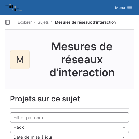
GitLab
Activer/désac
Menu
Skip to content
Explorer
Sujets
Mesures de réseaux d'interaction
Mesures de
réseaux
M
d'interaction
Projets sur ce sujet
Hack
Date de mise à jour