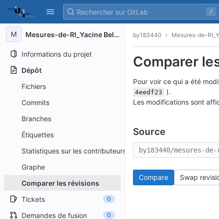
GitLab
/
Skip to content
M
Mesures-de-RI_Yacine Belmokhtar
by183440
Mesures-de-RI_Y
Informations du projet
Comparer les
Dépôt
Pour voir ce qui a été mo
Fichiers
).
4eedf23
Les modifications sont aff
Commits
Branches
Source
Étiquettes
by183440/mesures-de-
Statistiques sur les contributeurs
Graphe
Compare
Swap revisi
Comparer les révisions
Tickets
0
Demandes de fusion
0