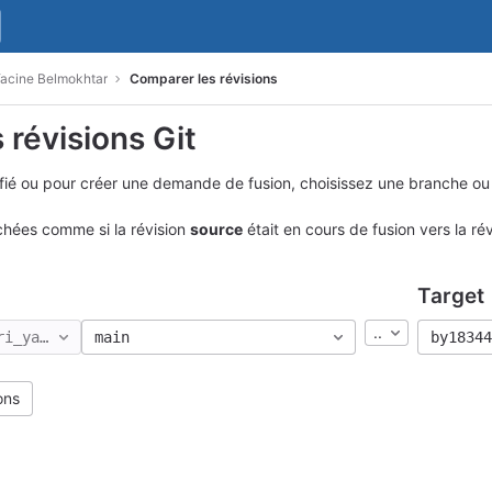
acine Belmokhtar
Comparer les révisions
 révisions Git
difié ou pour créer une demande de fusion, choisissez une branche 
ichées comme si la révision
source
était en cours de fusion vers la ré
Target
..
ri_yacine-belmokhtar
main
by18344
ons