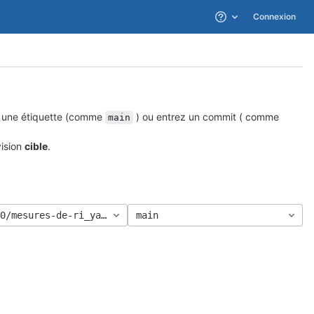
Connexion
Aide
ou une étiquette (comme
) ou entrez un commit ( comme
main
vision
cible
.
0/mesures-de-ri_yacine-belmokhtar
main